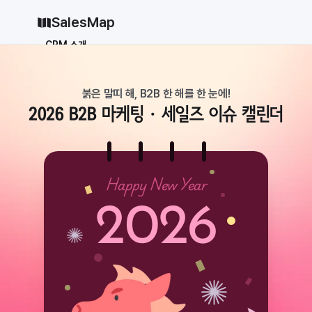
SalesMap
CRM 소개
Why CRM
CRM 12종 비교
붉은 말띠 해, B2B 한 해를 한 눈에!
vs 세일즈포스
vs 허브스팟
2026 B2B
 마케팅・세일즈 이슈 캘린더
vs 파이프드라이브
vs 먼데이닷컴
솔루션
지원
Happy New Year
블로그
2026
가격
why CRM
로그인
무료로 시작하기
로그인
무료로 시작하기