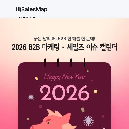
SalesMap
CRM 소개
Why CRM
CRM 12종 비교
붉은 말띠 해, B2B 한 해를 한 눈에!
vs 세일즈포스
vs 허브스팟
2026 B2B
 마케팅・세일즈 이슈 캘린더
vs 파이프드라이브
vs 먼데이닷컴
솔루션
지원
Happy New Year
블로그
2026
가격
why CRM
로그인
무료로 시작하기
로그인
무료로 시작하기