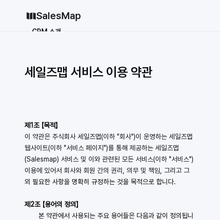
SalesMap
CRM 소개
Why CRM
CRM 12종 비교
vs 세일즈포스
vs 허브스팟
세일즈맵 서비스 이용 약관
vs 파이프드라이브
vs 먼데이닷컴
솔루션
지원
제1조 【목적】
블로그
이 약관은 주식회사 세일즈맵(이하 "회사")이 운영하는 세일즈맵 
웹사이트(이하 "서비스 페이지")를 통해 제공하는 세일즈맵
가격
(Salesmap) 서비스 및 이와 관련된 모든 서비스(이하 "서비스") 
why CRM
이용에 있어서 회사와 회원 간의 권리, 의무 및 책임, 그리고 그 
외 
필요한 사항을 명확히 규정하는 것을 목적으로 합니다.
로그인
무료로 시작하기
제2조 【용어의 정의】
로그인
무료로 시작하기
       본 약관에서 사용되는 주요 용어들은 다음과 같이 정의됩니