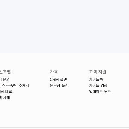
입 문의
무료로 시작하기
일즈맵+
가격
고객 지원
입 문의
CRM 플랜
가이드북
비스･온보딩 소개서
온보딩 플랜
가이드 영상
RM 비교
업데이트 노트
객 사례