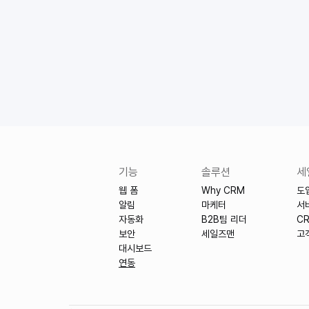
도
기능
솔루션
세
웹 폼
Why CRM
도
알림
마케터
서
자동화
B2B팀 리더
C
보안
세일즈맨
고
대시보드
연동