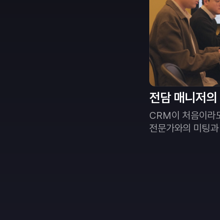
전담 매니저의 
CRM이 처음이라도
전문가와의 미팅과