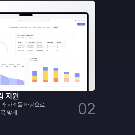
팅 지원
02
험과 사례를 바탕으로
 꼭 맞게