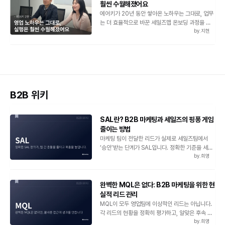
훨씬 수월해졌어요
에어키가 20년 동안 쌓아온 노하우는 그대로, 업무
는 더 효율적으로 바꾼 세일즈맵 온보딩 과정을 소
by.
지현
개합니다.
B2B 위키
SAL란? B2B 마케팅과 세일즈의 핑퐁 게임
줄이는 방법
마케팅 팀이 전달한 리드가 실제로 세일즈팀에서
‘승인’받는 단계가 SAL입니다. 정확한 기준을 세우
by.
희영
면, 비효율을 크게 줄일 수 있습니다.
완벽한 MQL은 없다: B2B 마케팅을 위한 현
실적 리드 관리
MQL이 모두 영업팀에 이상적인 리드는 아닙니다.
각 리드의 현황을 정확히 평가하고, 알맞은 후속 조
by.
희영
치를 취하는 방법을 알아보세요.