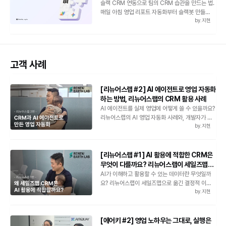
슬랙 CRM 연동으로 팀의 CRM 습관을 만드는 법.
매일 아침 영업 리포트 자동화부터 슬랙봇 만들기까
by.
지현
지, 세일즈맵이 실제로 쓰는 슬랙 자동화 사례와 코
드 예시로 알아봅니다.
고객 사례
[리뉴어스랩 #2] AI 에이전트로 영업 자동화
하는 방법, 리뉴어스랩의 CRM 활용 사례
AI 에이전트를 실제 영업에 어떻게 쓸 수 있을까요?
리뉴어스랩의 AI 영업 자동화 사례와, 개발자가 아
by.
지현
니어도 API를 활용하는 방법을 소개합니다.
[리뉴어스랩 #1] AI 활용에 적합한 CRM은
무엇이 다를까요? 리뉴어스랩이 세일즈맵
CRM을 선택한 이유
AI가 이해하고 활용할 수 있는 데이터란 무엇일까
요? 리뉴어스랩이 세일즈맵으로 옮긴 결정적 이유,
by.
지현
‘자유도’라는 새로운 CRM 선택 기준을 확인해보세
요.
[에어키 #2] 영업 노하우는 그대로, 실행은