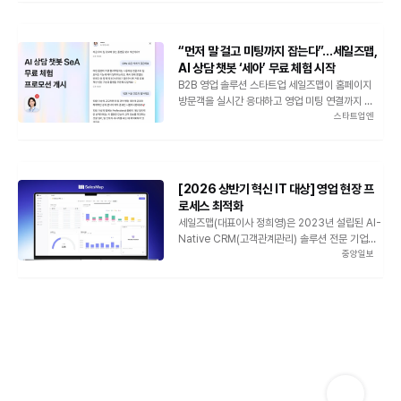
관심이 커지고 있다. B2B SaaS 스타트업 세일즈
맵이 국가대표 AI 모델 '엑사원(EXAONE)'을 개발
하는 LG AI연구원에 자사 CRM 솔루션을 공급하
“먼저 말 걸고 미팅까지 잡는다”…세일즈맵,
며 파트너 관리 시장 공략에 나섰다.
AI 상담 챗봇 ‘세아’ 무료 체험 시작
B2B 영업 솔루션 스타트업 세일즈맵이 홈페이지
방문객을 실시간 응대하고 영업 미팅 연결까지 지원
스타트업엔
하는 AI 상담 챗봇 ‘세아(SeA)’ 무료 체험 프로모션
을 시작한다. 광고·콘텐츠 마케팅 이후 실제 상담 전
환율을 높이려는 B2B 기업 수요를 겨냥한 행보다.
[2026 상반기 혁신 IT 대상] 영업 현장 프
로세스 최적화
세일즈맵(대표이사 정희영)은 2023년 설립된 AI-
Native CRM(고객관계관리) 솔루션 전문 기업이
중앙일보
다. 데이터 설계부터 영업 인텔리전스 구축까지, 최
신 생성형 AI 기술을 B2B 영업 프로세스에 최적화
해 적용하는 기술 스타트업이다. 기존 CRM이 정형
화된 영업 데이터를 단순 기록하는 ‘저장소’에 집중
했다면, 세일즈맵은 LLM 기술을 접목한 AI-
Native 아키텍처를 구현해 차별화를 뒀다. 핵심 역
량은 상용 LLM이 영업 현장의 맥락을 정확히 이해
할 수 있도록, 방대한 비정형 데이터(음성, 이메일,
텍스트 로그 등)를 실시간으로 전처리하고 구조화
하는 데이터 엔지니어링 기술에 있다.