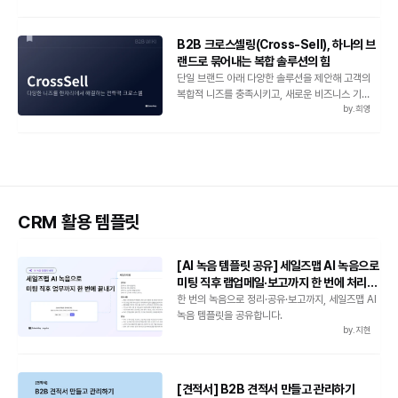
B2B 크로스셀링(Cross-Sell), 하나의 브
랜드로 묶어내는 복합 솔루션의 힘
단일 브랜드 아래 다양한 솔루션을 제안해 고객의
복합적 니즈를 충족시키고, 새로운 비즈니스 기회를
by.
희영
지속적으로 창출해보세요.
CRM 활용 템플릿
[AI 녹음 템플릿 공유] 세일즈맵 AI 녹음으로
미팅 직후 랩업메일·보고까지 한 번에 처리하
는 법
한 번의 녹음으로 정리·공유·보고까지, 세일즈맵 AI
녹음 템플릿을 공유합니다.
by.
지현
[견적서] B2B 견적서 만들고 관리하기