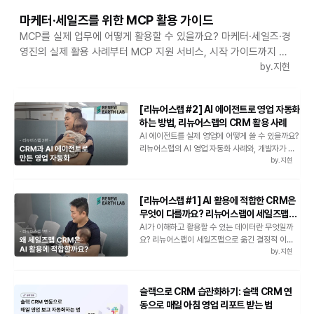
마케터·세일즈를 위한 MCP 활용 가이드
MCP를 실제 업무에 어떻게 활용할 수 있을까요? 마케터·세일즈·경
영진의 실제 활용 사례부터 MCP 지원 서비스, 시작 가이드까지 한
번에 정리했습니다.
by.
지현
[리뉴어스랩 #2] AI 에이전트로 영업 자동화
하는 방법, 리뉴어스랩의 CRM 활용 사례
AI 에이전트를 실제 영업에 어떻게 쓸 수 있을까요?
리뉴어스랩의 AI 영업 자동화 사례와, 개발자가 아
by.
지현
니어도 API를 활용하는 방법을 소개합니다.
[리뉴어스랩 #1] AI 활용에 적합한 CRM은
무엇이 다를까요? 리뉴어스랩이 세일즈맵
CRM을 선택한 이유
AI가 이해하고 활용할 수 있는 데이터란 무엇일까
요? 리뉴어스랩이 세일즈맵으로 옮긴 결정적 이유,
by.
지현
‘자유도’라는 새로운 CRM 선택 기준을 확인해보세
요.
슬랙으로 CRM 습관화하기: 슬랙 CRM 연
동으로 매일 아침 영업 리포트 받는 법