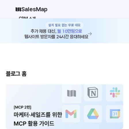
SalesMap
CRM 소개
설치 필요 없는 무료 데모
Why CRM
CRM 12종 비교
추가 채용 대신, 
월 10만원으로
웹사이트 방문자를 24시간 응대하세요
vs 세일즈포스
vs 허브스팟
vs 파이프드라이브
vs 먼데이닷컴
솔루션
지원
블로그 홈
최근 아티클
블로그
가격
why CRM
로그인
무료로 시작하기
로그인
무료로 시작하기