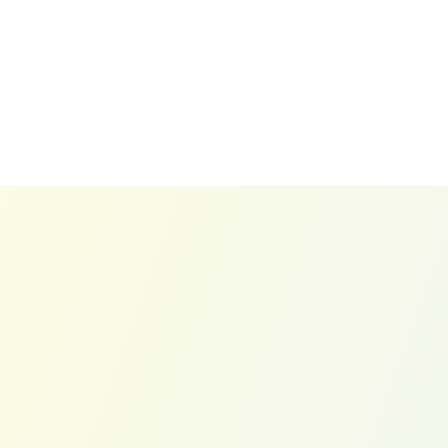
AI 이메일 어시스턴트
맥락을
반영한
이메일
초안
작성
1
0
0
+
만