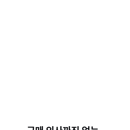
리드 수집
리드 육
1
2