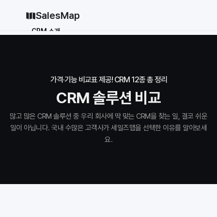
SalesMap
CRM 소개
Why CRM
CRM 12종 비교
vs 세일즈포스
vs 허브스팟
가격·기능 비교표 제공! CRM 12종 총 정리
vs 파이프드라이브
vs 먼데이닷컴
CRM 솔루션 비교
솔루션
많고 많은 CRM 솔루션 중 우리 회사에 딱 맞는 CRM을 찾는 일, 결코 쉬운 
지원
일이 아닙니다. 국내 수많은 고객사가 세일즈맵을 선택한 이유를 알아보세
블로그
요.
가격
why CRM
로그인
무료로 시작하기
로그인
무료로 시작하기