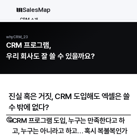
SalesMap
CRM 소개
Why CRM
CRM 12종 비교
whyCRM_23
vs 세일즈포스
vs 허브스팟
CRM 프로그램,

vs 파이프드라이브
vs 먼데이닷컴
우리 회사도 잘 쓸 수 있을까요?
솔루션
지원
블로그
진실 혹은 거짓, CRM 도입해도 엑셀은 쓸 
가격
수 밖에 없다?
why CRM
로그인
🤔
CRM 프로그램 도입, 누구는 만족한다고 하
무료로 시작하기
고, 누구는 아니라고 하고… 혹시 복불복인가
로그인
무료로 시작하기