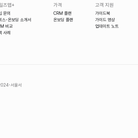
일즈맵+
가격
고객 지원
입 문의
CRM 플랜
가이드북
비스･온보딩 소개서
온보딩 플랜
가이드 영상
RM 비교
업데이트 노트
객 사례
2024-서울서