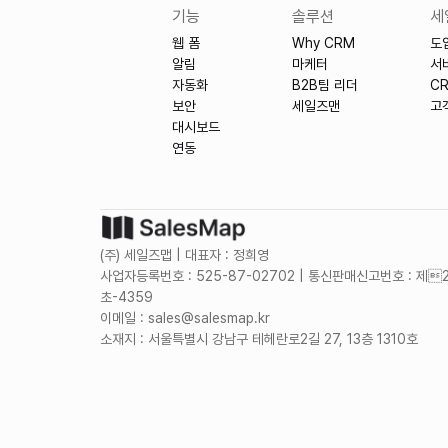
기능
솔루션
세
웹 폼
Why CRM
도
알림
마케터
서
자동화
B2B팀 리더
C
보안
세일즈맨
고
대시보드
연동
(주) 세일즈맵 | 대표자 : 정희영
사업자등록번호 : 525-87-02702 | 통신판매신고번호 : 제
초-4359
이메일 : sales@salesmap.kr
소재지 : 서울특별시 강남구 테헤란로2길 27, 13층 1310호