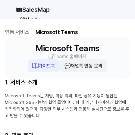
SalesMap
CRM 소개
Why CRM
CRM 12종 비교
연동 서비스
Microsoft Teams
vs 세일즈포스
vs 허브스팟
Microsoft Teams
vs 파이프드라이브
vs 먼데이닷컴
Teams 홈페이지
솔루션
가이드북
채널톡 연동 문의
지원
1. 서비스 소개
블로그
가격
Microsoft Teams는 채팅, 화상 회의, 파일 공유 기능이 통합된 
Microsoft 365 기반의 협업 툴입니다. 팀 내 커뮤니케이션과 협업에 
why CRM
최적화되어 있으며, 다양한 외부 시스템과 연동해 실시간으로 정보를 주
고 받을 수 있습니다.
로그인
무료로 시작하기
로그인
무료로 시작하기