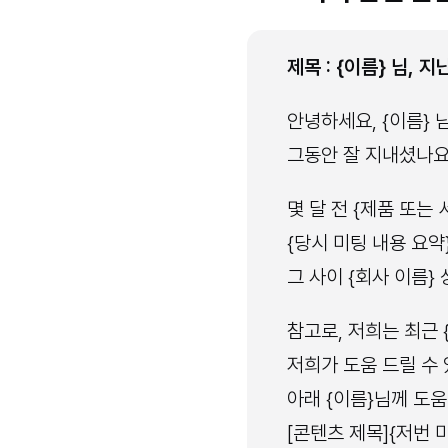
제목 : {이름} 님,
안녕하세요, {이름} 님
그동안 잘 지내셨나요
몇 달 전 {제품 또
{당시 미팅 내용 요
그 사이 {회사 이름}
참고로, 저희는 최근
저희가 도움 드릴 수
아래 {이름}님께 도
[콘텐츠 제목]{저번 