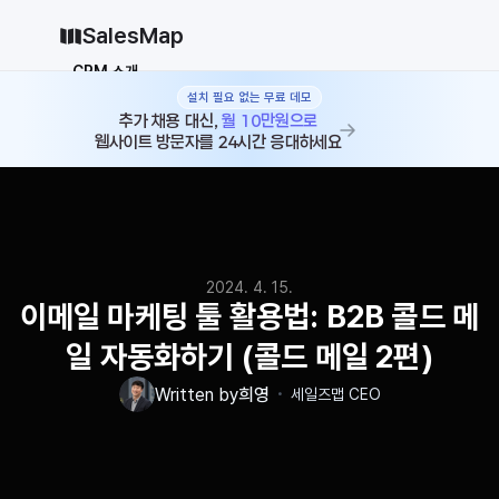
SalesMap
CRM 소개
설치 필요 없는 무료 데모
Why CRM
CRM 12종 비교
추가 채용 대신, 
월 10만원으로
웹사이트 방문자를 24시간 응대하세요
vs 세일즈포스
vs 허브스팟
vs 파이프드라이브
vs 먼데이닷컴
솔루션
지원
2024. 4. 15.
블로그
이메일 마케팅 툴 활용법: B2B 콜드 메
가격
일 자동화하기 (콜드 메일 2편)
why CRM
・
Written by
희영
세일즈맵 CEO
로그인
무료로 시작하기
로그인
무료로 시작하기