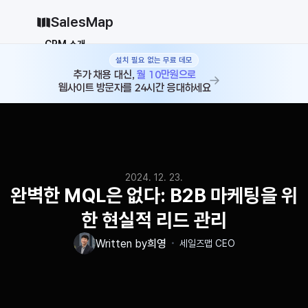
SalesMap
CRM 소개
설치 필요 없는 무료 데모
Why CRM
CRM 12종 비교
추가 채용 대신, 
월 10만원으로
웹사이트 방문자를 24시간 응대하세요
vs 세일즈포스
vs 허브스팟
vs 파이프드라이브
vs 먼데이닷컴
솔루션
지원
2024. 12. 23.
블로그
완벽한 MQL은 없다: B2B 마케팅을 위
가격
한 현실적 리드 관리
why CRM
・
Written by
희영
세일즈맵 CEO
로그인
무료로 시작하기
로그인
무료로 시작하기