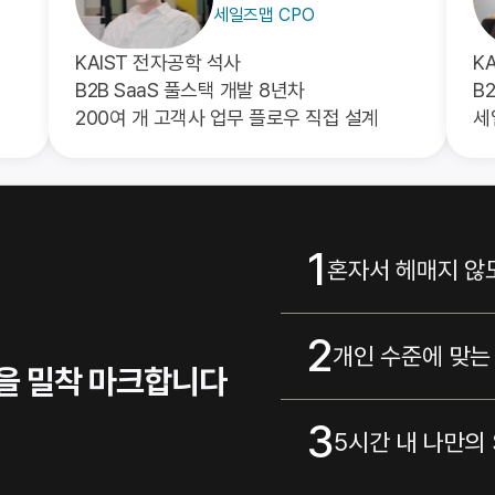
세일즈맵 CPO
KAIST 전자공학 석사
K
B2B SaaS 풀스택 개발 8년차
B
200여 개 고객사 업무 플로우 직접 설계
세
1
혼자서 헤매지 않
,
2
개인 수준에 맞는
을 밀착 마크합니다
3
5시간 내 나만의 