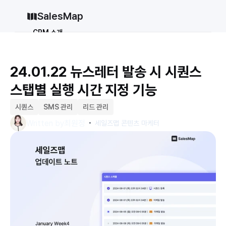
SalesMap
CRM 소개
Why CRM
CRM 12종 비교
24.01.22 뉴스레터 발송 시 시퀀스 
vs 세일즈포스
vs 허브스팟
스탭별 실행 시간 지정 기능
vs 파이프드라이브
vs 먼데이닷컴
솔루션
시퀀스
SMS 관리
리드 관리
・
지원
Written by
최원정
세일즈맵 콘텐츠 마케터
블로그
가격
why CRM
로그인
무료로 시작하기
로그인
무료로 시작하기