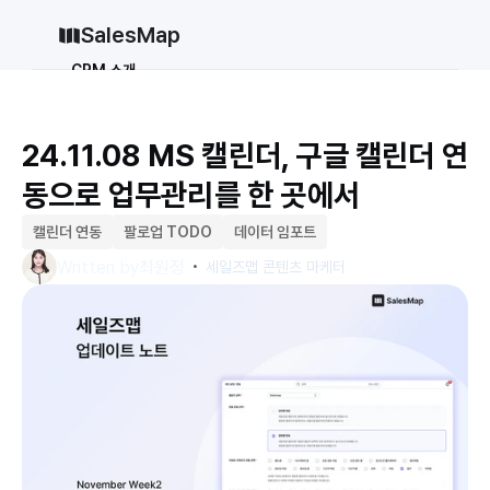
SalesMap
CRM 소개
Why CRM
CRM 12종 비교
24.11.08 MS 캘린더, 구글 캘린더 연
vs 세일즈포스
vs 허브스팟
동으로 업무관리를 한 곳에서
vs 파이프드라이브
vs 먼데이닷컴
솔루션
캘린더 연동
팔로업 TODO
데이터 임포트
・
지원
Written by
최원정
세일즈맵 콘텐츠 마케터
블로그
가격
why CRM
로그인
무료로 시작하기
로그인
무료로 시작하기