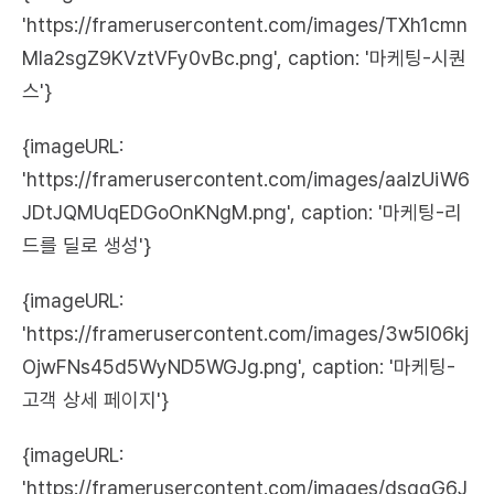
'https://framerusercontent.com/images/TXh1cmn
Mla2sgZ9KVztVFy0vBc.png', caption: '마케팅-시퀀
스'}
{imageURL: 
'https://framerusercontent.com/images/aaIzUiW6
JDtJQMUqEDGoOnKNgM.png', caption: '마케팅-리
드를 딜로 생성'}
{imageURL: 
'https://framerusercontent.com/images/3w5I06kj
OjwFNs45d5WyND5WGJg.png', caption: '마케팅-
고객 상세 페이지'}
{imageURL: 
'https://framerusercontent.com/images/dsqgG6J