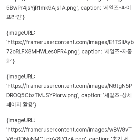
5BwPr4jsYjR1mk9Ajs1A.png', caption: '세일즈-파이
프라인'}
{imageURL: 
'https://framerusercontent.com/images/EfTSliAyb
72oRLFX8MHWLes0FR4.png', caption: '세일즈-자동
화'}
{imageURL: 
'https://framerusercontent.com/images/N6tgN5P
DROQ5CbzTMJSYPIorw.png', caption: '세일즈-상세 
페이지 활용'}
{imageURL: 
'https://framerusercontent.com/images/wBW8vT
V6g0DNuNMCLdqV8lY1zA.png', caption: '초기 세