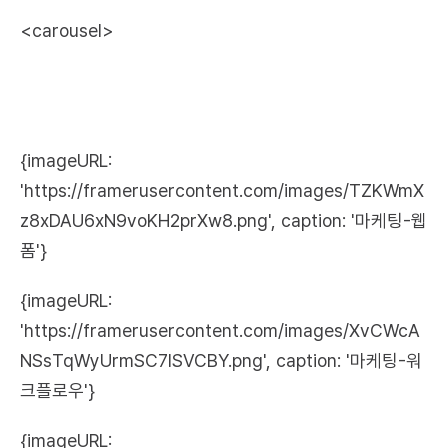
<carousel>
{imageURL: 
'https://framerusercontent.com/images/TZKWmX
z8xDAU6xN9voKH2prXw8.png', caption: '마케팅-웹 
폼'}
{imageURL: 
'https://framerusercontent.com/images/XvCWcA
NSsTqWyUrmSC7ISVCBY.png', caption: '마케팅-워
크플로우'}
{imageURL: 