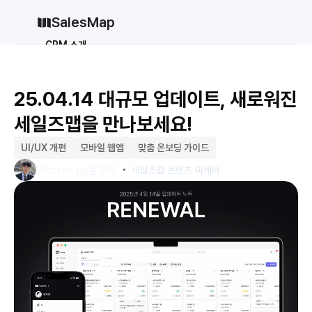
SalesMap
CRM 소개
Why CRM
CRM 12종 비교
25.04.14 대규모 업데이트, 새로워진 
vs 세일즈포스
vs 허브스팟
세일즈맵을 만나보세요!
vs 파이프드라이브
vs 먼데이닷컴
솔루션
UI/UX 개편
모바일 웹앱
맞춤 온보딩 가이드
・
지원
Written by
윤환이
세일즈맵 콘텐츠 마케터
블로그
가격
why CRM
로그인
무료로 시작하기
로그인
무료로 시작하기