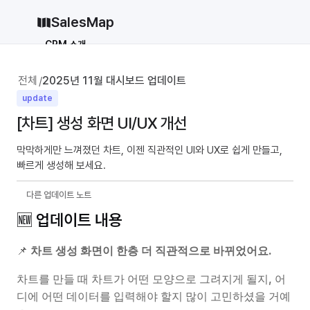
SalesMap
CRM 소개
Why CRM
CRM 12종 비교
전체
2025년 11월 대시보드 업데이트
/
vs 세일즈포스
vs 허브스팟
update
[차트] 생성 화면 UI/UX 개선
vs 파이프드라이브
vs 먼데이닷컴
솔루션
막막하게만 느껴졌던 차트, 이젠 직관적인 UI와 UX로 쉽게 만들고, 
빠르게 생성해 보세요.
지원
블로그
다른 업데이트 노트
가격
🆕 업데이트 내용
why CRM
📌 
차트 생성 화면이 한층 더 직관적으로 바뀌었어요.
로그인
무료로 시작하기
차트를 만들 때 차트가 어떤 모양으로 그려지게 될지, 어
디에 어떤 데이터를 입력해야 할지 많이 고민하셨을 거예
로그인
무료로 시작하기