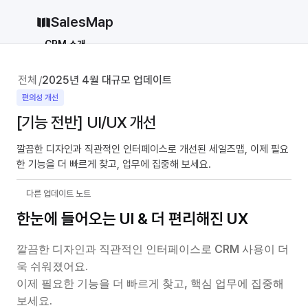
SalesMap
CRM 소개
Why CRM
CRM 12종 비교
전체
2025년 4월 대규모 업데이트
/
vs 세일즈포스
vs 허브스팟
편의성 개선
[기능 전반] UI/UX 개선
vs 파이프드라이브
vs 먼데이닷컴
솔루션
깔끔한 디자인과 직관적인 인터페이스로 개선된 세일즈맵, 이제 필요
한 기능을 더 빠르게 찾고, 업무에 집중해 보세요.
지원
블로그
다른 업데이트 노트
가격
한눈에 들어오는 UI & 더 편리해진 UX
why CRM
깔끔한 디자인과 직관적인 인터페이스로 CRM 사용이 더
욱 쉬워졌어요.
로그인
무료로 시작하기
이제 필요한 기능을 더 빠르게 찾고, 핵심 업무에 집중해 
로그인
무료로 시작하기
보세요.