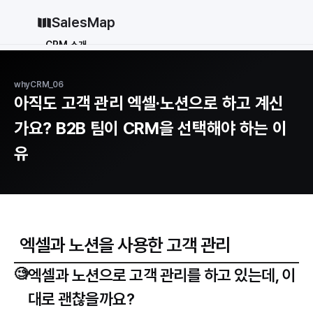
SalesMap
CRM 소개
Why CRM
CRM 12종 비교
whyCRM_06
vs 세일즈포스
vs 허브스팟
아직도 고객 관리 엑셀·노션으로 하고 계신
vs 파이프드라이브
vs 먼데이닷컴
가요? B2B 팀이 CRM을 선택해야 하는 이
솔루션
유
지원
블로그
가격
엑셀과 노션을 사용한 고객 관리
why CRM
로그인
🧐
엑셀과 노션으로 고객 관리를 하고 있는데, 이
무료로 시작하기
대로 괜찮을까요?
로그인
무료로 시작하기