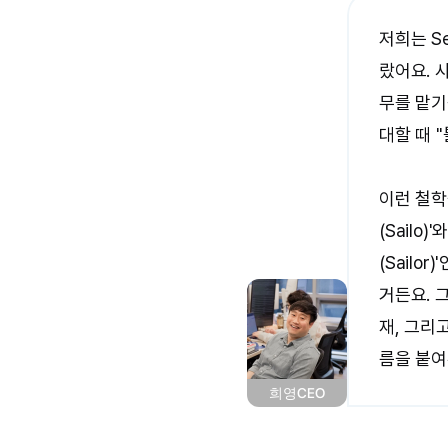
저희는 S
랐어요. 
무를 맡기
대할 때 
이런 철학
(Sail
(Sail
거든요. 
재, 그리
름을 붙여
희영
CEO