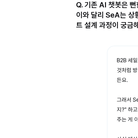
Q. 기존 AI 챗봇은
이와 달리 SeA는 
트 설계 과정이 궁금
B2B 세
것처럼 방
든요.

그래서 S
지?" 하
주는 게 