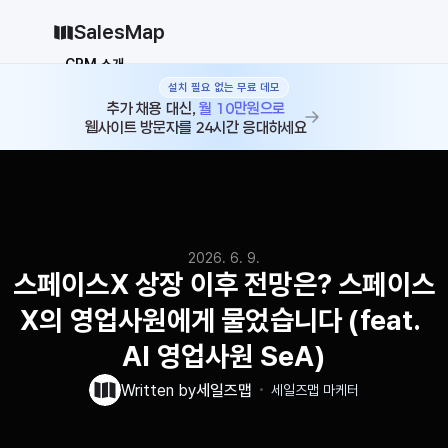
SalesMap
CRM 소개
설치 필요 없는 무료 데모
Why CRM
CRM 12종 비교
추가 채용 대신, 
월 10만원으로
웹사이트 방문자를 24시간 응대하세요
vs 세일즈포스
vs 허브스팟
vs 파이프드라이브
vs 먼데이닷컴
솔루션
지원
2026. 6. 9.
블로그
스페이스X 상장 이후 전망은? 스페이스
가격
X의 영업사원에게 물었습니다 (feat. 
why CRM
AI 영업사원 SeA)
・
로그인
무료로 시작하기
Written by
세일즈맵
세일즈맵 마케터
로그인
무료로 시작하기