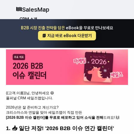
SalesMap
CRM 소개
B2B 시장 진출 전략을 담은
 eBook을 무료로 만나보세요 
Why CRM
CRM 12종 비교
📗 지금 바로 eBook 다운받기
vs 세일즈포스
vs 허브스팟
vs 파이프드라이브
vs 먼데이닷컴
솔루션
지원
블로그
가격
{{고객.이름}}님, 안녕하세요 😄
풀퍼널 CRM 세일즈맵입니다.
why CRM
2026년은 잘 준비하고 계신가요?
크리스마스와 연말을 맞아 세일즈맵이 직접 만든
로그인
무료로 시작하기
[2026 B2B 이슈 캘린더]를 무료로 배포하고 있어 소식을 전해
드려요!
🙌
1. 📥 일단 저장! '2026 B2B 이슈 연간 캘린더'
로그인
무료로 시작하기