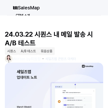
SalesMap
CRM 소개
Why CRM
CRM 12종 비교
24.03.22 시퀀스 내 메일 발송 시 
vs 세일즈포스
vs 허브스팟
A/B 테스트
vs 파이프드라이브
vs 먼데이닷컴
솔루션
시퀀스
A/B 테스트
묶음상품
・
지원
Written by
최원정
세일즈맵 콘텐츠 마케터
블로그
가격
why CRM
로그인
무료로 시작하기
로그인
무료로 시작하기