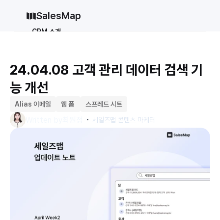
SalesMap
CRM 소개
Why CRM
CRM 12종 비교
24.04.08 고객 관리 데이터 검색 기
vs 세일즈포스
vs 허브스팟
능 개선
vs 파이프드라이브
vs 먼데이닷컴
솔루션
Alias 이메일
웹 폼 
스프레드 시트
・
지원
Written by
최원정
세일즈맵 콘텐츠 마케터
블로그
가격
why CRM
로그인
무료로 시작하기
로그인
무료로 시작하기