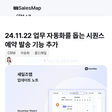
SalesMap
CRM 소개
Why CRM
CRM 12종 비교
24.11.22 업무 자동화를 돕는 시퀀스 
vs 세일즈포스
vs 허브스팟
예약 발송 기능 추가
vs 파이프드라이브
vs 먼데이닷컴
솔루션
CRM
자동화
콜드메일
・
지원
Written by
최원정
세일즈맵 콘텐츠 마케터
블로그
가격
why CRM
로그인
무료로 시작하기
로그인
무료로 시작하기