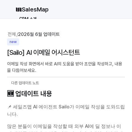
SalesMap
CRM 소개
Why CRM
CRM 12종 비교
전체
2026월 6월 업데이트
/
vs 세일즈포스
vs 허브스팟
new
[Sailo] AI 이메일 어시스턴트
vs 파이프드라이브
vs 먼데이닷컴
솔루션
이메일 작성 화면에서 바로 AI의 도움을 받아 초안을 작성하고, 내용
을 다듬어보세요.
지원
블로그
다른 업데이트 노트
가격
🆕 업데이트 내용
why CRM
📌 세일즈맵 AI 에이전트 Sailo가 이메일 작성을 도와드립
니다.
로그인
무료로 시작하기
많은 분들이 이메일을 작성할 때 외부 AI에 딜 정보나 이
로그인
무료로 시작하기