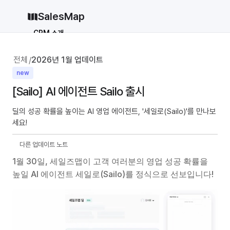
SalesMap
CRM 소개
Why CRM
CRM 12종 비교
전체
2026년 1월 업데이트
/
vs 세일즈포스
vs 허브스팟
new
[Sailo] AI 에이전트 Sailo 출시
vs 파이프드라이브
vs 먼데이닷컴
솔루션
딜의 성공 확률을 높이는 AI 영업 에이전트, '세일로(Sailo)'를 만나보
세요!
지원
블로그
다른 업데이트 노트
가격
1월 30일, 세일즈맵이 고객 여러분의 영업 성공 확률을 
높일 AI 에이전트 세일로(Sailo)를 정식으로 선보입니다!
why CRM
로그인
무료로 시작하기
로그인
무료로 시작하기