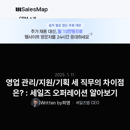
SalesMap
CRM 소개
설치 필요 없는 무료 데모
Why CRM
CRM 12종 비교
추가 채용 대신, 
월 10만원으로
웹사이트 방문자를 24시간 응대하세요
vs 세일즈포스
vs 허브스팟
vs 파이프드라이브
vs 먼데이닷컴
솔루션
지원
2025. 1. 11.
블로그
영업 관리/지원/기획 세 직무의 차이점
가격
은? : 세일즈 오퍼레이션 알아보기
why CRM
・
Written by
희영
세일즈맵 CEO
로그인
무료로 시작하기
로그인
무료로 시작하기